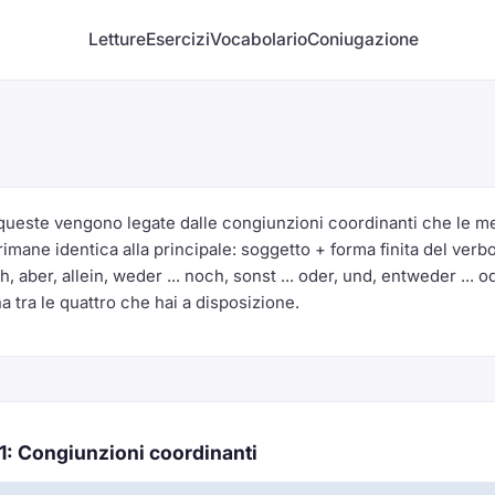
Letture
Esercizi
Vocabolario
Coniugazione
queste vengono legate dalle congiunzioni coordinanti che le me
rimane identica alla principale: soggetto + forma finita del ver
 aber, allein, weder ... noch, sonst ... oder, und, entweder ... o
 tra le quattro che hai a disposizione.
 1: Congiunzioni coordinanti