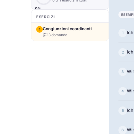
0 di 1 esercizi iniziati
0%
ESEMP
ESERCIZI
Congiunzioni coordinanti
1
Ich
1
13 domande
Ich
2
Wir
3
Wir
4
Ich
5
Wir
6