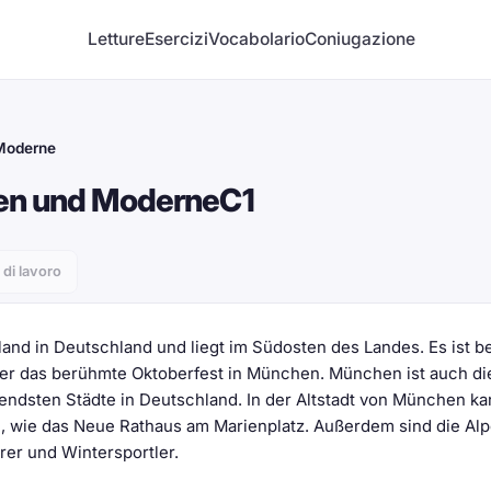
Letture
Esercizi
Vocabolario
Coniugazione
 Moderne
nen und Moderne
C1
 di lavoro
and in Deutschland und liegt im Südosten des Landes. Es ist b
unter das berühmte Oktoberfest in München. München ist auch di
endsten Städte in Deutschland. In der Altstadt von München k
, wie das Neue Rathaus am Marienplatz. Außerdem sind die Al
rer und Wintersportler.