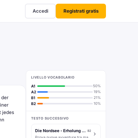
Accedi
Registrati gratis
LIVELLO VOCABOLARIO
A1
50%
A2
19%
 der
B1
21%
B2
10%
iner
t jedes
TESTO SUCCESSIVO
nn
Die Nordsee - Erholung am Meer
B2
Prova nuove avventure tra mare, vento e sapori!