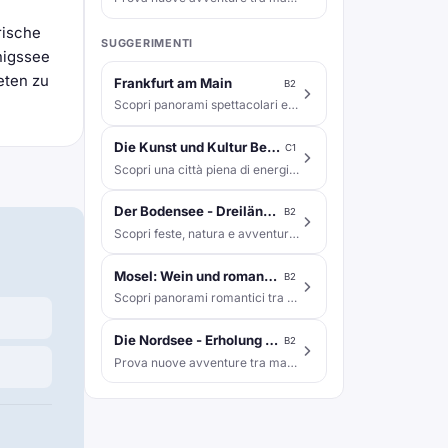
rische
SUGGERIMENTI
nigssee
eten zu
Frankfurt am Main
B2
Scopri panorami spettacolari e sapori locali unici!
Die Kunst und Kultur Berlins
C1
Scopri una città piena di energia creativa!
Der Bodensee - Dreiländereck am Wasser
B2
Scopri feste, natura e avventure tutte da vivere!
Mosel: Wein und romantische Städte
B2
Scopri panorami romantici tra colline e vigneti!
Die Nordsee - Erholung am Meer
B2
Prova nuove avventure tra mare, vento e sapori!