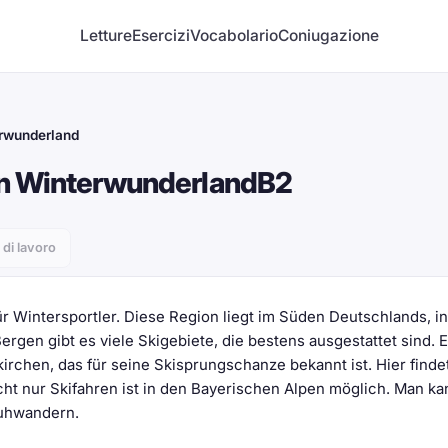
Letture
Esercizi
Vocabolario
Coniugazione
erwunderland
in Winterwunderland
B2
 di lavoro
r Wintersportler. Diese Region liegt im Süden Deutschlands, in
rgen gibt es viele Skigebiete, die bestens ausgestattet sind. E
irchen, das für seine Skisprungschanze bekannt ist. Hier finde
cht nur Skifahren ist in den Bayerischen Alpen möglich. Man ka
uhwandern.