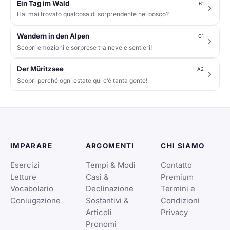
Ein Tag im Wald
B1
Hai mai trovato qualcosa di sorprendente nel bosco?
Wandern in den Alpen
C1
Scopri emozioni e sorprese tra neve e sentieri!
Der Müritzsee
A2
Scopri perché ogni estate qui c’è tanta gente!
IMPARARE
ARGOMENTI
CHI SIAMO
Esercizi
Tempi & Modi
Contatto
Letture
Casi &
Premium
Vocabolario
Declinazione
Termini e
Coniugazione
Sostantivi &
Condizioni
Articoli
Privacy
Pronomi