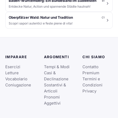
Baden-Württemberg: Ein Bundesland im Südwesten
B1
Entdecke Natur, Action und spannende Städte hautnah!
Oberpfälzer Wald: Natur und Tradition
C1
Scopri sapori autentici e feste piene di vita!
IMPARARE
ARGOMENTI
CHI SIAMO
Esercizi
Tempi & Modi
Contatto
Letture
Casi &
Premium
Vocabolario
Declinazione
Termini e
Coniugazione
Sostantivi &
Condizioni
Articoli
Privacy
Pronomi
Aggettivi